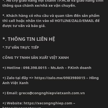
*. Hỗ trợ giao hàng nội thành TP.HCM và giao hàng tỉnh
thông qua chành xe/nhà xe vận chuyển.
*. Khách hàng có nhu cầu và quan tâm đến sản phẩm
thì call hoặc nhắn tin vào số HOTLINE/ZALO/EMAIL để
được tư vấn và báo giá.
*. THÔNG TIN LIÊN HỆ
*.
TƯ VẤN TRỰC TIẾP
CÔNG TY TNHH SẢN XUẤT VIỆT XANH
+) Hotline : 098.398.0015 – Ms.Anh – P.Kinh doanh
+) Zalo tại đây =>
https://zalo.me/0983980015
– Hồng
Anh Việt Xanh
+) Email:
greco@congnghiepvietxanh.com.vn
+) Website:
https://xecongnghiep.com
–
https://xenangtay.vn
–