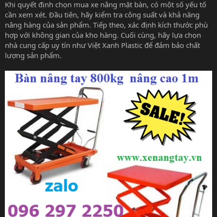
Khi quyết định chọn mua xe nâng mặt bàn, có một số yếu tố
cần xem xét. Đầu tiên, hãy kiểm tra công suất và khả năng
nâng hàng của sản phẩm. Tiếp theo, xác định kích thước phù
hợp với không gian của kho hàng. Cuối cùng, hãy lựa chọn
nhà cung cấp uy tín như Việt Xanh Plastic để đảm bảo chất
lượng sản phẩm.