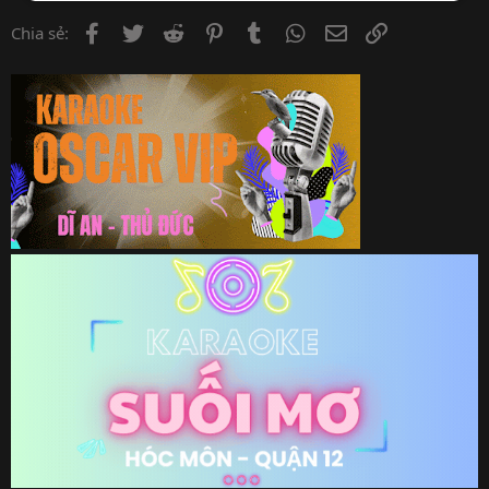
Facebook
Twitter
Reddit
Pinterest
Tumblr
WhatsApp
Email
Link
Chia sẻ: