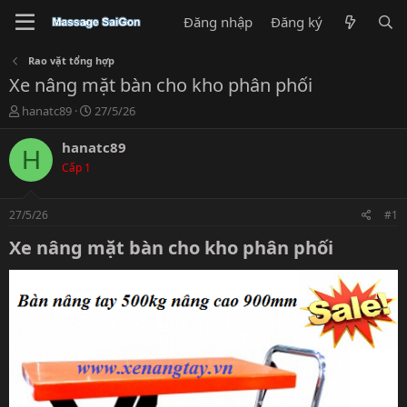
Đăng nhập
Đăng ký
Rao vặt tổng hợp
Xe nâng mặt bàn cho kho phân phối
T
N
hanatc89
27/5/26
h
g
r
à
hanatc89
H
e
y
Cấp 1
a
g
d
ử
s
i
27/5/26
#1
t
a
Xe nâng mặt bàn cho kho phân phối​
r
t
e
r