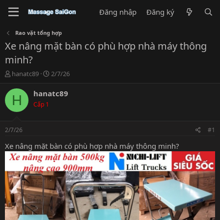
Đăng nhập
Đăng ký
Rao vặt tổng hợp
Xe nâng mặt bàn có phù hợp nhà máy thông
minh?
T
N
hanatc89
2/7/26
h
g
r
à
hanatc89
H
e
y
Cấp 1
a
g
d
ử
s
i
2/7/26
#1
t
a
Xe nâng mặt bàn có phù hợp nhà máy thông minh?
r
t
e
r