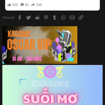
Facebook
Twitter
Reddit
Pinterest
Tumblr
WhatsApp
Email
Link
Chia sẻ: