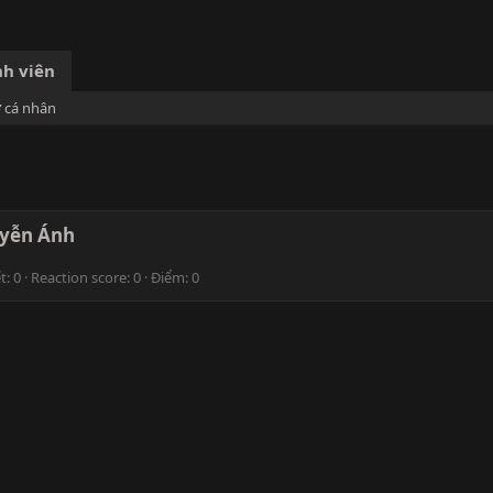
h viên
ơ cá nhân
yễn Ánh
ết
0
Reaction score
0
Điểm
0