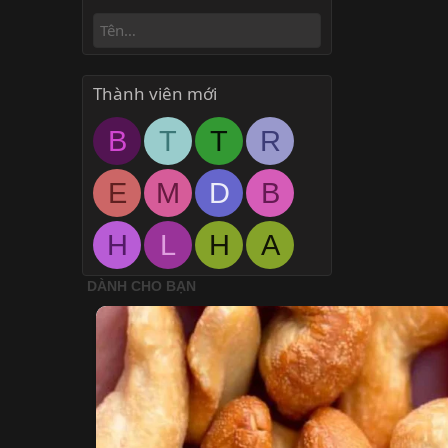
Thành viên mới
B
T
T
R
E
M
D
B
H
L
H
A