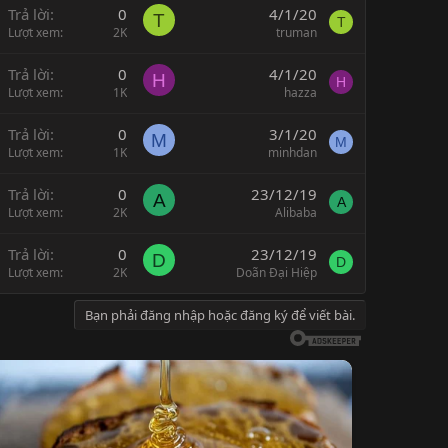
Trả lời
0
4/1/20
T
T
Lượt xem
2K
truman
Trả lời
0
4/1/20
H
H
Lượt xem
1K
hazza
Trả lời
0
3/1/20
M
M
Lượt xem
1K
minhdan
Trả lời
0
23/12/19
A
A
Lượt xem
2K
Alibaba
Trả lời
0
23/12/19
D
D
Lượt xem
2K
Doãn Đại Hiệp
Bạn phải đăng nhập hoặc đăng ký để viết bài.