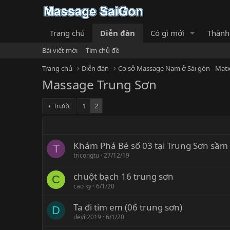
Trang chủ
Diễn đàn
Có gì mới
Thành
Bài viết mới
Tìm chủ đề
Trang chủ
Diễn đàn
Cơ sở Massage Nam ở Sài gòn - Matx
Massage Trung Sơn
Trước
1
2
Khám Phá Bé số 03 tại Trung Sơn sầm
T
tricongtu
27/12/19
chuột bạch 16 trung sơn
C
cao ky
6/1/20
Ta đi tim em (06 trung sơn)
D
devil2019
6/1/20