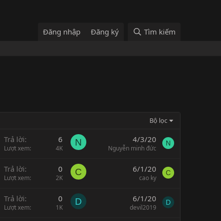
Đăng nhập
Đăng ký
Tìm kiếm
Bộ lọc
Trả lời
6
4/3/20
N
N
Lượt xem
4K
Nguyễn minh đức
Trả lời
0
6/1/20
C
C
Lượt xem
2K
cao ky
Trả lời
0
6/1/20
D
D
Lượt xem
1K
devil2019