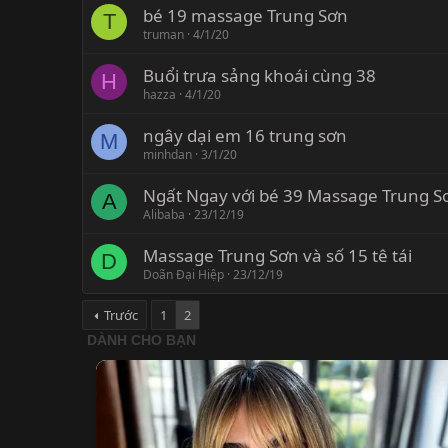
bé 19 massage Trung Sơn
T
truman
4/1/20
Buổi trưa sảng khoái cùng 38
H
hazza
4/1/20
ngây dại em 16 trung sơn
M
minhdan
3/1/20
Ngất Ngay với bé 39 Massage Trung S
A
Alibaba
23/12/19
Massage Trung Sơn và số 15 tê tái
D
Doãn Đại Hiệp
23/12/19
Trước
1
2